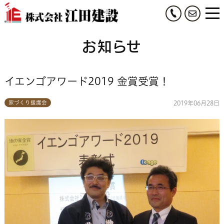
お
0134-
ME
問
32-
お知らせ
い
3600
合
わ
イエンゴアワード2019 金賞受賞！
せ
家づくり援護会
2019年06月28日